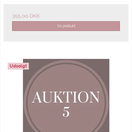
355,00 DKK
Vis produkt
Udsolgt