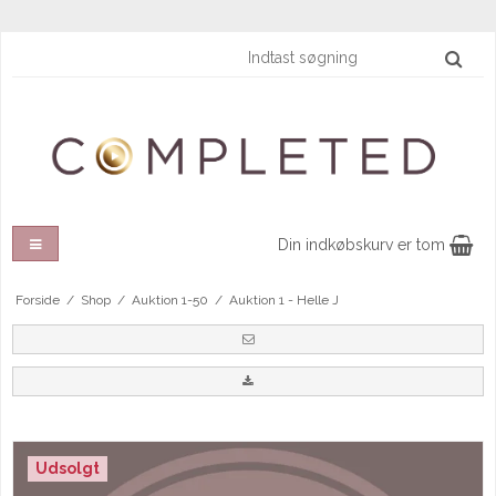
Din indkøbskurv er tom
Forside
/
Shop
/
Auktion 1-50
/
Auktion 1 - Helle J
Udsolgt